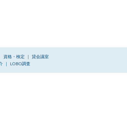
資格・検定
貸会議室
介
LOBO調査