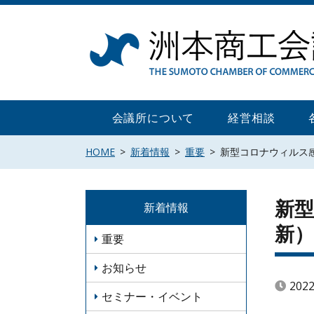
Skip
to
content
会議所について
経営相談
HOME
新着情報
重要
新型コロナウィルス感染
新型
新着情報
新）
重要
お知らせ
202
セミナー・イベント