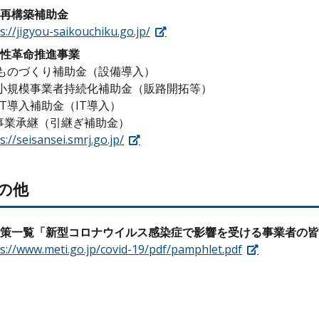
再構築補助金
s://jigyou-saikouchiku.go.jp/
性革命推進事業
ものづくり補助金（設備導入）
小規模事業者持続化補助金（販路開拓等）
IT導入補助金（IT導入）
事業承継（引継ぎ補助金）
s://seisansei.smrj.go.jp/
その他
策一覧「新型コロナウイルス感染症で影響を受ける事業者の皆
s://www.meti.go.jp/covid-19/pdf/pamphlet.pdf