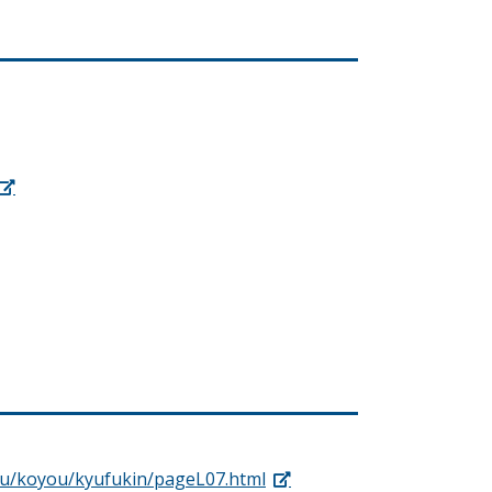
ou/koyou/kyufukin/pageL07.html