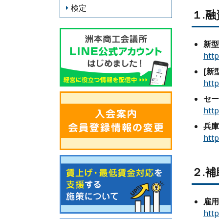
検定
１.融
新型
http
[新
http
セー
http
兵庫
http
２.
雇用
htt