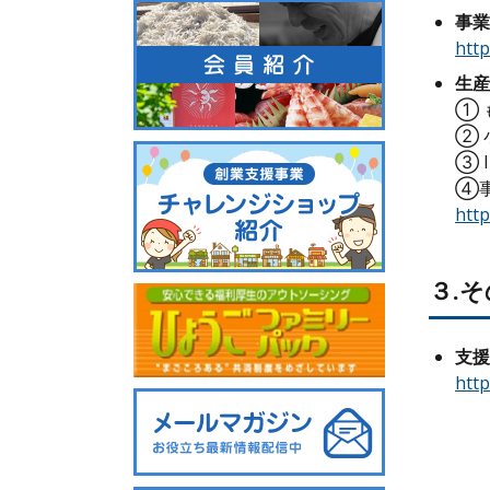
事業
http
生産
① 
② 
③ 
④
http
３.
支援
http