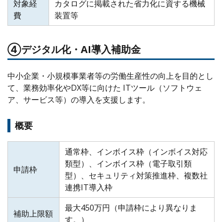
対象経
カタログに掲載された省力化に資する機械
費
装置等
④デジタル化・AI導入補助金
中小企業・小規模事業者等の労働生産性の向上を目的とし
て、業務効率化やDX等に向けた ITツール（ソフトウェ
ア、サービス等）の導入を支援します。
概要
通常枠、インボイス枠（インボイス対応
類型）、インボイス枠（電子取引類
申請枠
型）、セキュリティ対策推進枠、複数社
連携IT導入枠
最大450万円（申請枠により異なりま
補助上限額
す。）