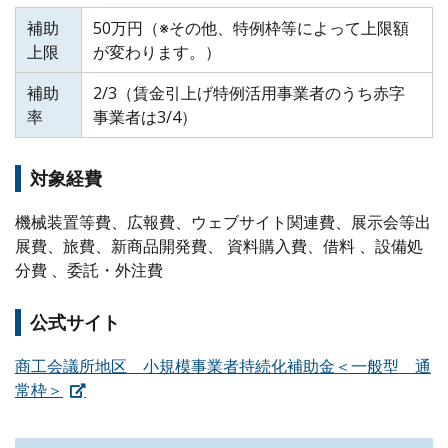
補助
50万円（※その他、特例枠等によって上限額
上限
が変わります。）
補助
2/3（賃金引上げ特例活用事業者のうち赤字
率
事業者は3/4）
対象経費
機械装置等費、広報費、ウェブサイト関連費、展示会等出
展費、旅費、新商品開発費、 資料購入費、借料 、設備処
分費 、委託・外注費
公式サイト
商工会議所地区 小規模事業者持続化補助金＜一般型 通
常枠＞