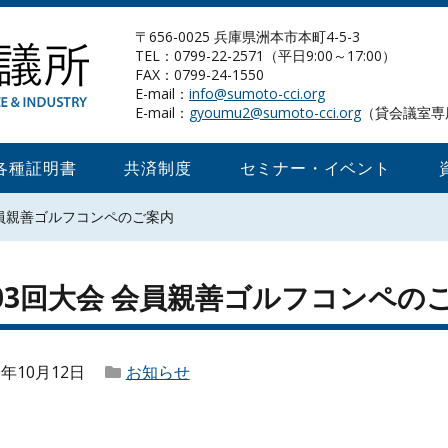
〒656-0025 兵庫県洲本市本町4-5-3
TEL：0799-22-2571（平日9:00～17:00）
FAX：0799-24-1550
E-mail：
info@sumoto-cci.org
E-mail：
gyoumu2@sumoto-cci.org
（貸会議室専
各種証明書
共済制度
セミナー・イベント
会員親善ゴルフコンペのご案内
03回大会 会員親善ゴルフコンペの
0年10月12日
お知らせ