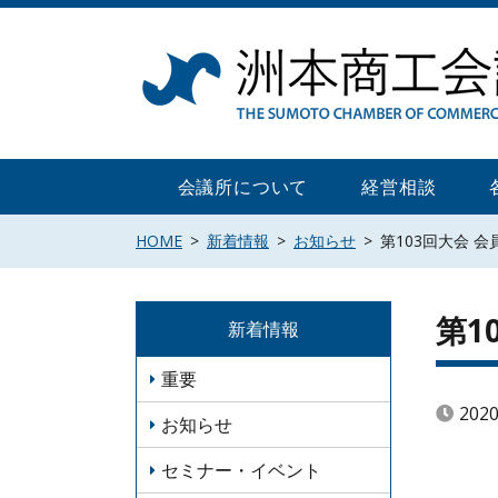
Skip
to
content
会議所について
経営相談
HOME
新着情報
お知らせ
第103回大会 
第1
新着情報
重要
202
お知らせ
セミナー・イベント