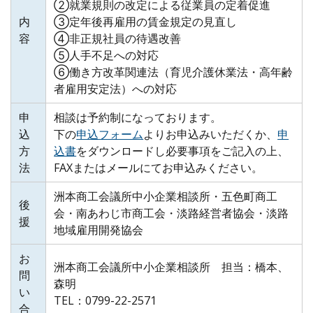
②就業規則の改定による従業員の定着促進
内
③定年後再雇用の賃金規定の見直し
容
④非正規社員の待遇改善
⑤人手不足への対応
⑥働き方改革関連法（育児介護休業法・高年齢
者雇用安定法）への対応
申
相談は予約制になっております。
込
下の
申込フォーム
よりお申込みいただくか、
申
方
込書
をダウンロードし必要事項をご記入の上、
法
FAXまたはメールにてお申込みください。
洲本商工会議所中小企業相談所・五色町商工
後
会・南あわじ市商工会・淡路経営者協会・淡路
援
地域雇用開発協会
お
洲本商工会議所中小企業相談所 担当：橋本、
問
森明
い
TEL：0799-22-2571
合