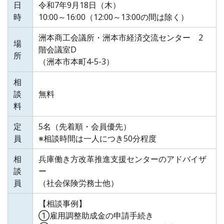
日
令和7年9月18日（木）
時
10:00～16:00（12:00～13:00の間は除く）
洲本商工会議所・洲本市経済交流センター 2
場
階会議室D
所
（洲本市本町4-5-3）
相
談
無料
料
定
5名（先着順・会員優先）
員
※相談時間は一人につき50分程度
相
兵庫働き方改革推進支援センターのアドバイザ
談
ー
員
（社会保険労務士他）
【相談事例】
①雇用調整助成金の申請手続き