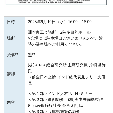
日時
2025年9月10日（水）16:00～18:00
洲本商工会議所 2階多目的ホール
場所
※会場には駐車場はございませんので、近
隣の駐車場をご利用ください。
受講料
無料
(株)ＡＮＡ総合研究所 主席研究員 片桐 常弥
氏
講師
（前全日本空輸 インド総代表兼デリー支店
長）
＜第１部＞インド人材活用セミナー
＜第２部＞事例紹介 (株)洲本整備機製作
内容
所 代表取締役社長 番所 利行氏
＜第３部＞兵庫県施策の紹介