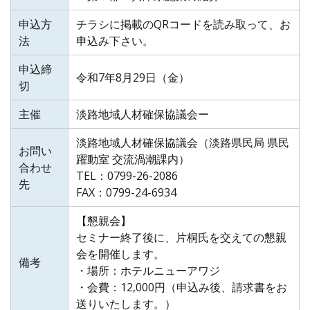
申込方
チラシに掲載のQRコードを読み取って、お
法
申込み下さい。
申込締
令和7年8月29日（金）
切
主催
淡路地域人材確保協議会ー
淡路地域人材確保協議会（淡路県民局 県民
お問い
躍動室 交流渦潮課内）
合わせ
TEL：0799-26-2086
先
FAX：0799-24-6934
【懇親会】
セミナー終了後に、片桐氏を交えての懇親
会を開催します。
備考
・場所：ホテルニューアワジ
・会費：12,000円（申込み後、請求書をお
送りいたします。）