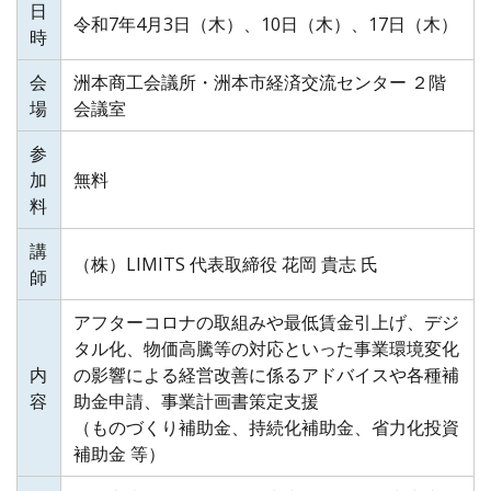
日
令和7年4月3日（木）、10日（木）、17日（木）
時
会
洲本商工会議所・洲本市経済交流センター ２階
場
会議室
参
加
無料
料
講
（株）LIMITS 代表取締役 花岡 貴志 氏
師
アフターコロナの取組みや最低賃金引上げ、デジ
タル化、物価高騰等の対応といった事業環境変化
内
の影響による経営改善に係るアドバイスや各種補
容
助金申請、事業計画書策定支援
（ものづくり補助金、持続化補助金、省力化投資
補助金 等）