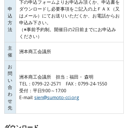
下の申込フォームよりお申込み頂くか、申込書を
申
ダウンロードし必要事項をご記入の上ＦＡＸ（又
込
はメール）にてお送りいただくか、お電話からお
方
申込み下さい。
法
（※事前予約制。開催日の2日前までにお申込み
ください）
主
洲本商工会議所
催
お
問
洲本商工会議所 担当：福田・ 森明
い
TEL：0799-22-2571 FAX：0799-24-1550
合
受付：平日9:00～17:00
わ
E-mail:
sien@sumoto-cci.org
せ
先
ダウンロード